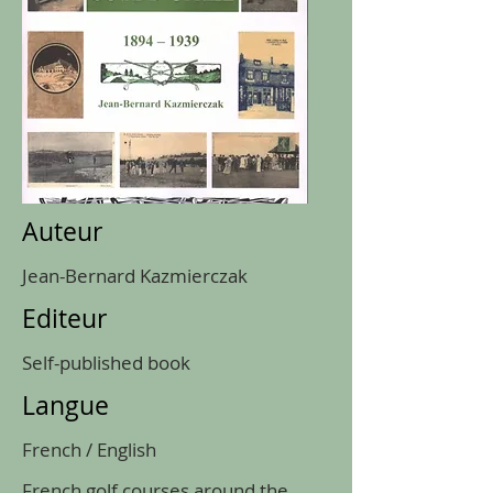
Auteur
Jean-Bernard Kazmierczak
Editeur
Self-published book
Langue
French / English
French golf courses around the