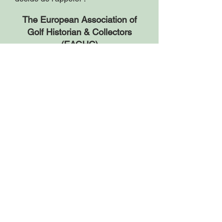
The European Association of
Golf Historian & Collectors
(EAGHC)
dite aussi Association
Européenne des Historiens &
Collectionneurs de Golf
Cette association a établi des liens
très proches avec les associations
américaine (GCS) et britannique
(BGCS) qui nous soutiennent
activement. Il en est de même en
Allemagne avec la Deutches Golf
Archiv (Pr Dietrich Quanz) ou encore
la « Early Golf Foundation » aux
Pays-Bas (Dr J. Ayolt Brongers) et le
Musée Danois du Golf (Erik Halling,
Poul-Erik Jensen). Un grand nombre