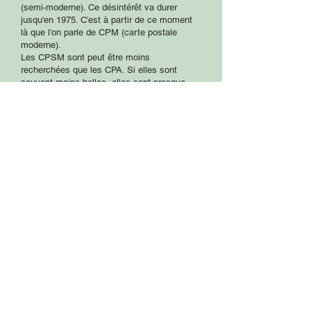
(semi-moderne). Ce désintérêt va durer
jusqu'en 1975. C'est à partir de ce moment
là que l'on parle de CPM (carte postale
moderne).
Les CPSM sont peut être moins
recherchées que les CPA. Si elles sont
souvent moins belles, elles sont presque
toujours plus rares. En golf, toutes méritent
d'être collectionnées.
Mis à jour le 14 juillet 2026
© 2026 Golfika.com