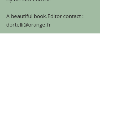
A beautiful book.Editor contact :
dortelli@orange.fr
Previous
Back
Next
Mis à jour le 14 juillet 2026
© 2026 Golfika.com