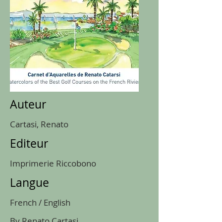
Auteur
Cartasi, Renato
Editeur
Imprimerie Riccobono
Langue
French / English
By Renato Cartasi.