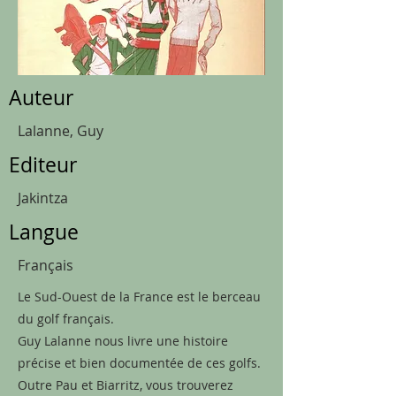
Auteur
Lalanne, Guy
Editeur
Jakintza
Langue
Français
Le Sud-Ouest de la France est le berceau
du golf français.
Guy Lalanne nous livre une histoire
précise et bien documentée de ces golfs.
Outre Pau et Biarritz, vous trouverez