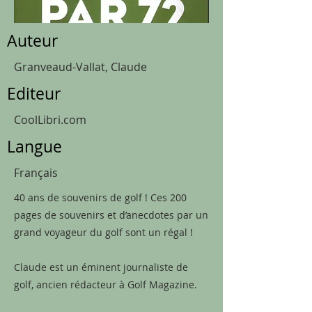
Auteur
Granveaud-Vallat, Claude
Editeur
CoolLibri.com
Langue
Français
40 ans de souvenirs de golf ! Ces 200
pages de souvenirs et d’anecdotes par un
grand voyageur du golf sont un régal !
Claude est un éminent journaliste de
golf, ancien rédacteur à Golf Magazine.