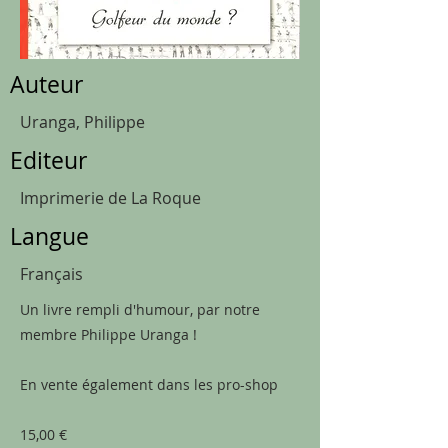
Auteur
Uranga, Philippe
Editeur
Imprimerie de La Roque
Langue
Français
Un livre rempli d'humour, par notre
membre Philippe Uranga !
En vente également dans les pro-shop
​15,00 €