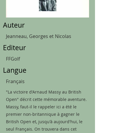
Auteur
Jeanneau, Georges et Nicolas
Editeur
FFGolf
Langue
Français
"La victoire d'Arnaud Massy au British
Open" décrit cette mémorable aventure.
Massy, faut-il le rappeler ici a été le
premier non-britannique à gagner le
British Open et, jusqu'à aujourd'hui, le
seul Français. On trouvera dans cet