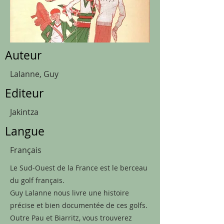
Auteur
Lalanne, Guy
Editeur
Jakintza
Langue
Français
Le Sud-Ouest de la France est le berceau
du golf français.
Guy Lalanne nous livre une histoire
précise et bien documentée de ces golfs.
Outre Pau et Biarritz, vous trouverez