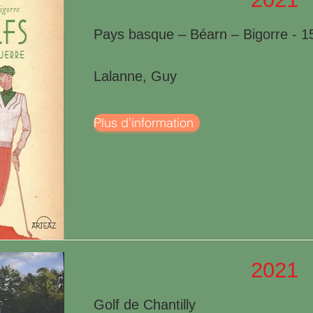
Pays basque – Béarn – Bigorre - 15
Lalanne, Guy
Plus d'information
2021
Golf de Chantilly