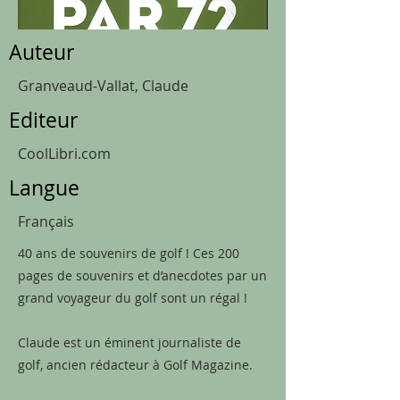
Auteur
Granveaud-Vallat, Claude
Editeur
CoolLibri.com
Langue
Français
40 ans de souvenirs de golf ! Ces 200
pages de souvenirs et d’anecdotes par un
grand voyageur du golf sont un régal !
Claude est un éminent journaliste de
golf, ancien rédacteur à Golf Magazine.