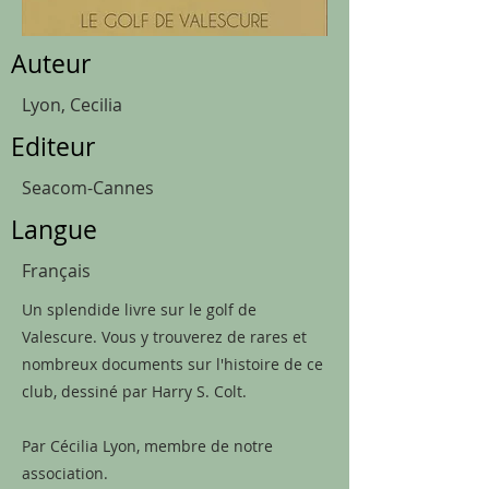
Auteur
Lyon, Cecilia
Editeur
Seacom-Cannes
Langue
Français
Un splendide livre sur le golf de
Valescure. Vous y trouverez de rares et
nombreux documents sur l'histoire de ce
club, dessiné par Harry S. Colt.
Par Cécilia Lyon, membre de notre
association.