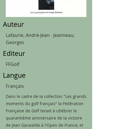
Auteur
Lafaurie, André-Jean - Jeanneau,
Georges
Editeur
FFGolf
Langue
Français
Dans le cadre de la collection "Les grands
moments du golf français" la Fédération
Française de Golf tenait à célébrer le
quarantième anniversaire de la victoire
de Jean Garaialde à l'Open de France, et