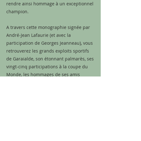
rendre ainsi hommage à un exceptionnel
champion.
A travers cette monographie signée par
André-Jean Lafaurie (et avec la
participation de Georges Jeanneau), vous
retrouverez les grands exploits sportifs
de Garaialde, son étonnant palmarès, ses
vingt-cinq participations à la coupe du
Monde, les hommages de ses amis
(Nicklaus, Palmer, Player), de bien jolies
leçons de golf et vous découvrirez la
philosophie d’un architecte auquel nous
devons plus d’une vingtaine de parcours
en France.
Précédent
Suivant