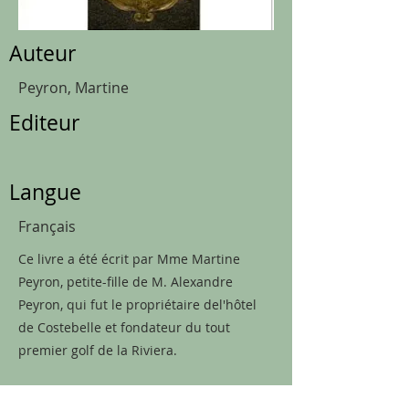
Auteur
Peyron, Martine
Editeur
Langue
Français
Ce livre a été écrit par Mme Martine
Peyron, petite-fille de M. Alexandre
Peyron, qui fut le propriétaire del'hôtel
de Costebelle et fondateur du tout
premier golf de la Riviera.
Plus d'informations dans Golfika 18.