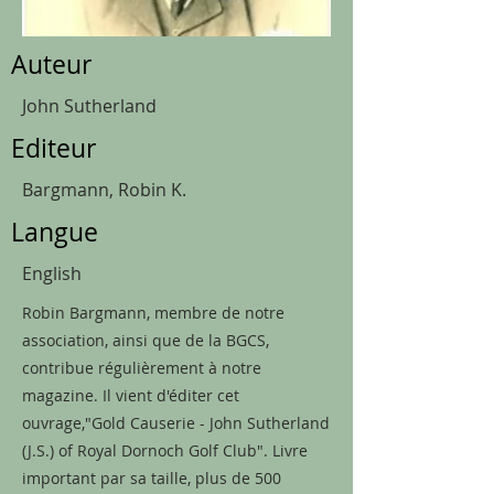
Auteur
John Sutherland
Editeur
Bargmann, Robin K.
Langue
English
Robin Bargmann, membre de notre
association, ainsi que de la BGCS,
contribue régulièrement à notre
magazine. Il vient d'éditer cet
ouvrage,"Gold Causerie - John Sutherland
(J.S.) of Royal Dornoch Golf Club". Livre
important par sa taille, plus de 500